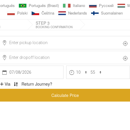
ortuguês
Português (Brasil)
Italiano
Русский
M
Polski
Čeština
Nederlands
Suomalainen
STEP 3
N
BOOKING CONFIRMATION
07/08/2026
Via
Return Journey?
Calculate Price