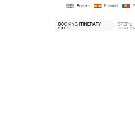
English
Español
P
BOOKING ITINERARY
STEP 2
STEP 1
QUOTATIO